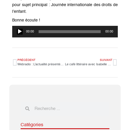
pour sujet principal : Journée internationale des droits de
l’enfant.
Bonne écoute !
Lecteur
00:00
00:00
audio
PRÉCÉDENT
SUIVANT
Webradio : L’actualité présentée par nos journalistes du collège.
Le café littéraire avec Isabelle Rochet.
Catégories