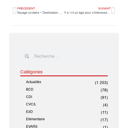
PRÉCÉDENT
SUIVANT
Voyage scolaire – Destination France.
Y a -t-il un âge pour s’intéresser à la presse et aux médias ?
Catégories
Actualités
(1 253)
BCD
(78)
CDI
(91)
CVC/L
(4)
E3D
(11)
Elémentaire
(17)
EVARS
(1)