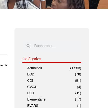
Catégories
pe de
Actualités
(1 253)
BCD
(78)
CDI
(91)
CVC/L
(4)
E3D
(11)
Elémentaire
(17)
EVARS
(1)