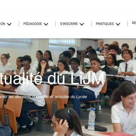
R
ION
PÉDAGOGIE
S’INSCRIRE
PRATIQUES
tualité du LiJM
rez les dernières nouvelles et activités du Lycée