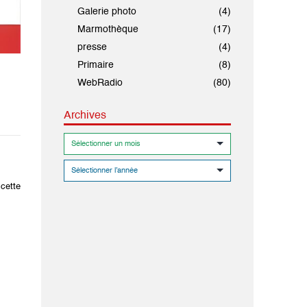
Galerie photo
(4)
Marmothèque
(17)
presse
(4)
Primaire
(8)
WebRadio
(80)
Archives
 cette