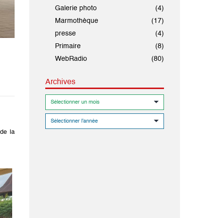
Galerie photo
(4)
Marmothèque
(17)
presse
(4)
Primaire
(8)
WebRadio
(80)
Archives
de la