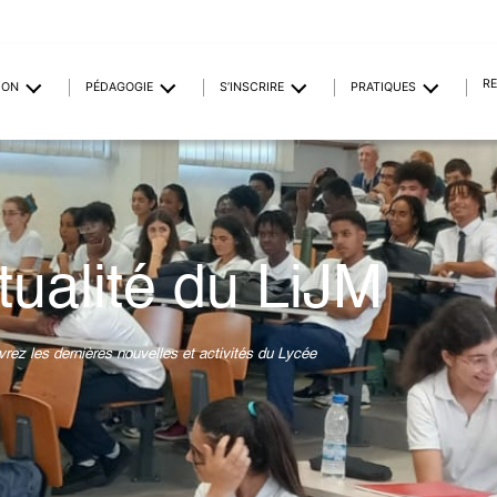
R
ION
PÉDAGOGIE
S’INSCRIRE
PRATIQUES
tualité du LiJM
rez les dernières nouvelles et activités du Lycée