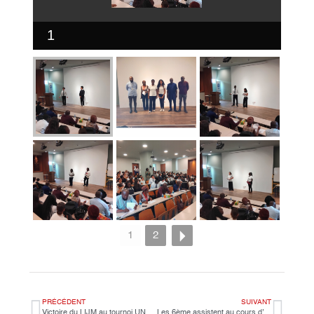
1
1
2
PRÉCÉDENT
SUIVANT
Victoire du LIJM au tournoi UNSS Volleyball !
Les 6ème assistent au cours d’anglais des GS