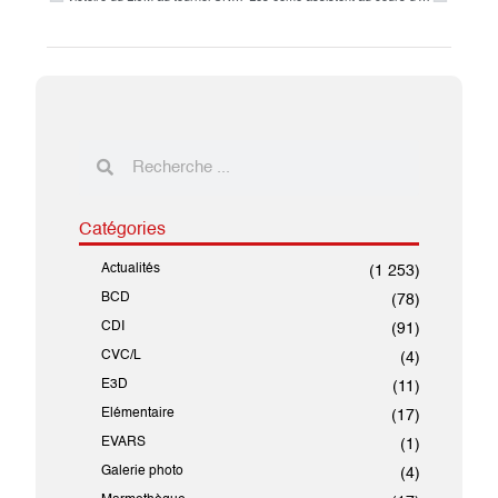
Catégories
Actualités
(1 253)
BCD
(78)
CDI
(91)
CVC/L
(4)
E3D
(11)
Elémentaire
(17)
EVARS
(1)
Galerie photo
(4)