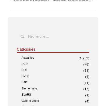
Concours de lecture à haute voix – CM2B
Demi-finale du Concours d’Éloquence 2026 : 6 binômes qualifiés pour la finale
Catégories
Actualités
(1 253)
BCD
(78)
CDI
(91)
CVC/L
(4)
E3D
(11)
Elémentaire
(17)
EVARS
(1)
Galerie photo
(4)