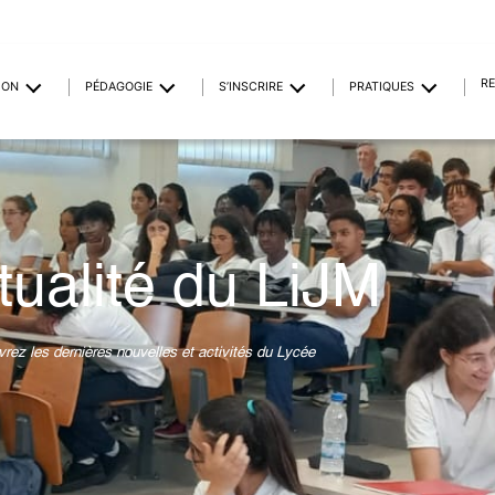
R
ION
PÉDAGOGIE
S’INSCRIRE
PRATIQUES
tualité du LiJM
rez les dernières nouvelles et activités du Lycée