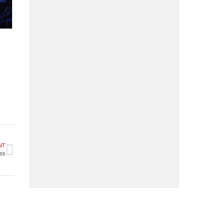
NT
ss