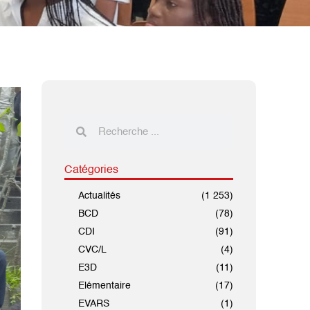
Catégories
Actualités
(1 253)
BCD
(78)
CDI
(91)
CVC/L
(4)
E3D
(11)
Elémentaire
(17)
EVARS
(1)