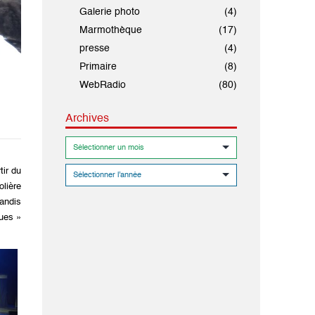
Galerie photo
(4)
Marmothèque
(17)
presse
(4)
Primaire
(8)
WebRadio
(80)
Archives
tir du
olière
tandis
ques »