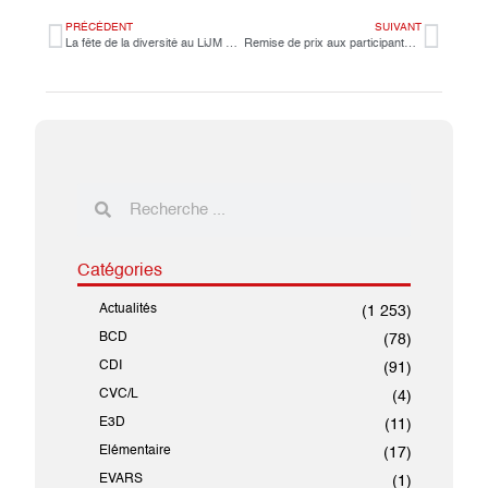
PRÉCÉDENT
SUIVANT
La fête de la diversité au LiJM en images.
Remise de prix aux participants du concours « Le mot de la semaine »
Catégories
Actualités
(1 253)
BCD
(78)
CDI
(91)
CVC/L
(4)
E3D
(11)
Elémentaire
(17)
EVARS
(1)