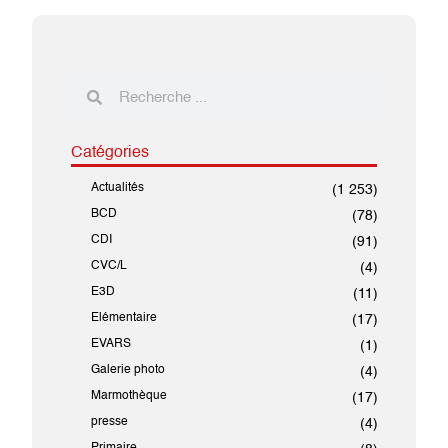
Catégories
Actualités
(1 253)
BCD
(78)
CDI
(91)
CVC/L
(4)
E3D
(11)
Elémentaire
(17)
EVARS
(1)
Galerie photo
(4)
Marmothèque
(17)
presse
(4)