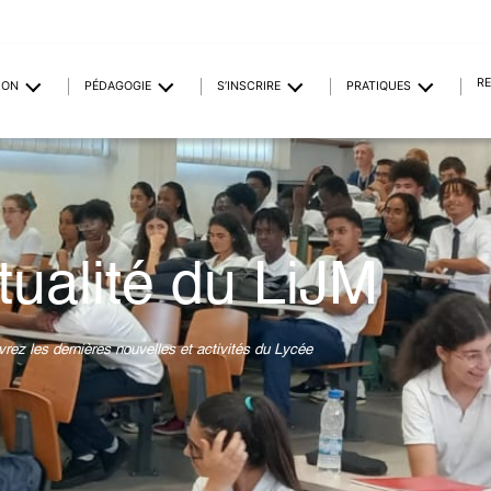
R
ION
PÉDAGOGIE
S’INSCRIRE
PRATIQUES
tualité du LiJM
rez les dernières nouvelles et activités du Lycée