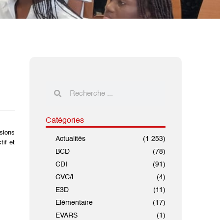
Catégories
ssions
Actualités
(1 253)
tif et
BCD
(78)
CDI
(91)
CVC/L
(4)
E3D
(11)
Elémentaire
(17)
EVARS
(1)