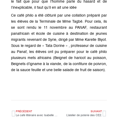
le fait que pour que l’homme parle du hasard et de
l’inexplicable, il faut qu’il en ait une idée
Ce café philo a été clôturé par une collation préparé par
les élèves de la Terminale de Mme Tagbé. Pour cela, ils
se sont rendu le 11 novembre au PANAF, restaurant
panafricain et école de cuisine à destination de jeunes
migrants revenant de Syrie, dirigé par Mme Karelle Biyot.
Sous le regard de » Tata Dorine » , professeur de cuisine
au Panaf, les élèves ont pu préparer pour le café philo
plusieurs mets africains (Beignet de haricot au poisson,
Beignets d’igname à la viande, de la confiture de poivron,
de la sauce feuille et une belle salade de fruit de saison).
PRÉCÉDENT
SUIVANT
Le café littéraire avec Isabelle Rochet.
L’atelier de poterie des CE2.