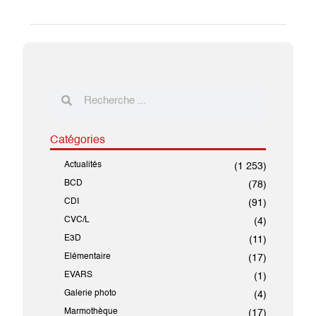
Catégories
Actualités
(1 253)
BCD
(78)
CDI
(91)
CVC/L
(4)
E3D
(11)
Elémentaire
(17)
EVARS
(1)
Galerie photo
(4)
Marmothèque
(17)